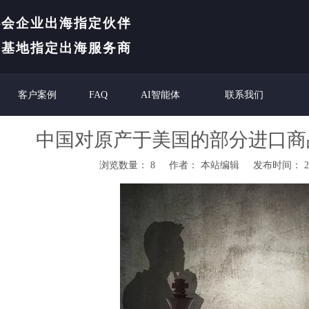
协会企业出海指定伙伴
创基地指定出海服务商

客户案例
FAQ
AI智能体
联系我们
中国对原产于美国的部分进口商
浏览数量：
8
作者： 本站编辑 发布时间： 202
"weibo","qzone","douban","email"]