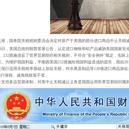
批准，国务院关税税则委员会决定对原产于美国的部分进口商品中止关税减让
3月8日，美国总统特朗普签署公告，认定进口钢铁和铝产品威胁美国国家安
）。232措施违反了世界贸易组织相关规则，不符合“安全例外”规定，实际
。为维护我国利益，平衡因美国232措施给我国利益造成的损失，我自201
在现行适用关税税率基础上加征关税，对水果及制品等120项进口商品加征
现行保税、减免税政策不变。
并支持多边贸易体制，对美中止关税减让义务是我国运用世界贸易组织规